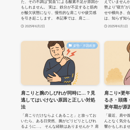
た、その不調は“貧血”による酸素不足が原因か
えていませんか
もしれません。 実は、鉄分が不足すると筋肉
勢より“寝方”
が酸欠状態になり、慢性的な肩こりや疲労感
せや横向き、
を引き起こします。 本記事では、肩こ...
は、知らず知ら
2025年6月2日
2025年6月1日
姿勢・不調改善
肩こりと腕のしびれが同時に…？見
肩こり×更
逃してはいけない原因と正しい対処
るさ・頭痛
法
更年期が原
「肩こりだけならよくあること」と放ってお
「最近、肩や
いたら、ある日突然、腕がピリピリとしびれ
んとなく気分も
るように…。 そんな経験はありませんか？ 肩
響かもしれませ