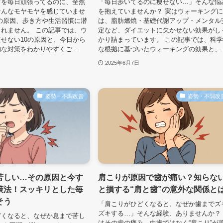
グを毎日頑張ってるのに、全然
「毎日歩いてるのに痩せない…」そんな悩
そんなモヤモヤを感じていませ
を抱えていませんか？ 実はウォーキング
の原因、歩き方や生活習慣に潜
は、脂肪燃焼・基礎代謝アップ・メンタル
れません。 この記事では、ウ
定など、ダイエットに欠かせない効果がし
せない10の原因と、今日から
かり詰まっています。 この記事では、科
な対策をわかりやすくご...
な根拠に基づいたウォーキングの効果と、..
2025年6月7日
姿勢・不調改善
姿勢・不調改
苦しい…その原因と今す
肩こりが原因で歯が痛い？知らな
策法！スッキリとした毎
と損する“肩と歯”の意外な関係と
そう
「肩こりがひどくなると、なぜか歯までズ
ズキする…」そんな経験、ありませんか？
どくなると、なぜか息まで苦し
はその歯の痛み、虫歯ではなく“肩こり”が