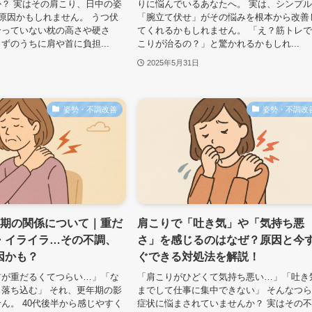
？ 実はその肩こり、日中の姿
りに悩んでいるあなたへ。 実は、シンプ
が原因かもしれません。 うつ伏
「腕立て伏せ」がその悩みを根本から改善
合っていない枕の高さや硬さ
てくれるかもしれません。 「え？筋トレ
ずのうちに肩や首に負担...
こりが治るの？」と驚かれるかもしれ...
2025年5月31日
姿勢・不調改善
姿勢・不調改
年期の関係について｜重だ
肩こりで「吐き気」や「気持ち悪
・イライラ…その不調、
さ」を感じるのはなぜ？原因と今
因かも？
ぐできる対処法を解説！
首が重だるくてつらい…」「な
「肩こりがひどくて気持ち悪い…」「吐き
落ち込む」 それ、更年期の影
までして仕事に集中できない」 そんなつ
ん。 40代後半から感じやすく
症状に悩まされていませんか？ 実はその