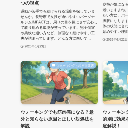
つの視点
姿勢が気にな
迷いますよね
運動が苦手でも続けられる場所を探していま
たい方に、パー
せんか。長野市で女性が通いやすいパーソナ
択肢になりま
ルジムIMPACTは、周りの目を気にせず安心し
体の状態に合
て取り組める環境が整っています。完全個室
始めやすい理由
や柔軟な通い方など、無理なく続けやすい工
夫が詰まっています。どんな方に向いて...
2025年6月22日
2025年6月23日
ウォーキング・歩き方改善
ウォーキングでも筋肉痛になる？意
ウォーキン
外と知らない原因と正しい対処法を
的別に効果
解説
底解説！