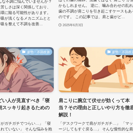
んな不調に悩んでいませんか？
かもしれません。 逆に、噛み合わせの乱
息苦しさは深く関係しており、
歯の不調が肩こりを引き起こすケースもあ
循環に陥る可能性があります。
のです。 この記事では、肩と歯がど...
呼吸が浅くなるメカニズムとと
吸を整えて不調を改善...
2025年6月3日
姿勢・不調改善
姿勢・不調改
どい人が見直すべき「寝
肩こりに腕立て伏せが効くって本
朝スッキリ起きるための
当？その理由と正しいやり方を徹
解説！
肩がガチガチでつらい…」「寝
「デスクワークで肩がガチガチ…」 「マ
れていない」 そんな悩みを抱
ージしてもすぐ戻る…」 そんな慢性的な