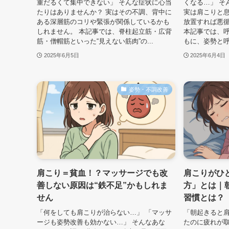
重だるくて集中できない」 そんな症状に心当
くなる…」 そ
たりはありませんか？ 実はその不調、背中に
実は肩こりと
ある深層筋のコリや緊張が関係しているかも
放置すれば悪
しれません。 本記事では、脊柱起立筋・広背
本記事では、
筋・僧帽筋といった“見えない筋肉”の...
もに、姿勢と呼
2025年6月5日
2025年6月4日
姿勢・不調改善
肩こり＝貧血！？マッサージでも改
肩こりがひ
善しない原因は“鉄不足”かもしれま
方」とは｜
せん
習慣とは？
「何をしても肩こりが治らない…」 「マッサ
「朝起きると
ージも姿勢改善も効かない…」 そんなあな
たのに疲れが取