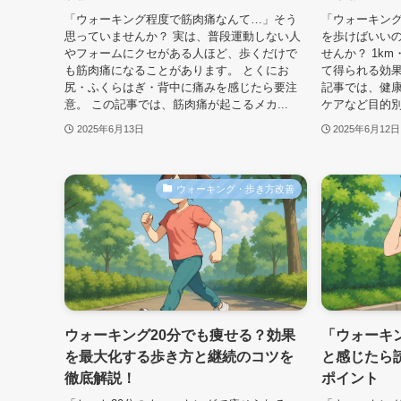
「ウォーキング程度で筋肉痛なんて…」そう
「ウォーキン
思っていませんか？ 実は、普段運動しない人
を歩けばいいの
やフォームにクセがある人ほど、歩くだけで
せんか？ 1km
も筋肉痛になることがあります。 とくにお
て得られる効果
尻・ふくらはぎ・背中に痛みを感じたら要注
記事では、健
意。 この記事では、筋肉痛が起こるメカ...
ケアなど目的別
2025年6月13日
2025年6月12日
ウォーキング・歩き方改善
ウォーキング20分でも痩せる？効果
「ウォーキ
を最大化する歩き方と継続のコツを
と感じたら
徹底解説！
ポイント