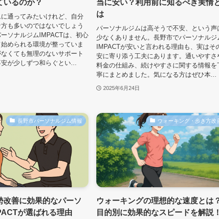
ているのか？
当に安い？利用前に知るべき実情
は
ムに通ってみたいけれど、自分
な方も多いのではないでしょう
パーソナルジムは高そうで不安、という声
ーソナルジムIMPACTは、初心
少なくありません。長野市でパーソナルジ
て始められる環境が整っていま
IMPACTが安いと言われる理由も、実はそ
がなくても無理のないサポート
安に寄り添う工夫にあります。通いやすさ
安が少しずつ和らぐとい...
料金の仕組み、続けやすさに関する情報を
寧にまとめました。気になる方はぜひ本...
2025年6月24日
長野市パーソナルジム情報
ウォーキング・歩き方改
勢改善に効果的なパーソ
ウォーキングの理想的な速度とは
PACTが選ばれる理由
目的別に効果的なスピードを解説