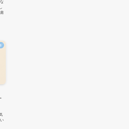
ルな
し
で肩
善
す
気
らい
不