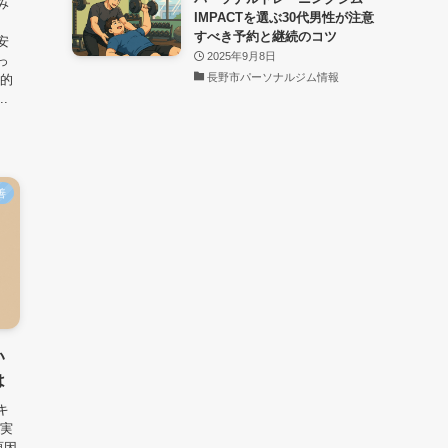
み
IMPACTを選ぶ30代男性が注意
に
すべき予約と継続のコツ
安
2025年9月8日
っ
長野市パーソナルジム情報
学的
.
善
い
は
キ
 実
原因