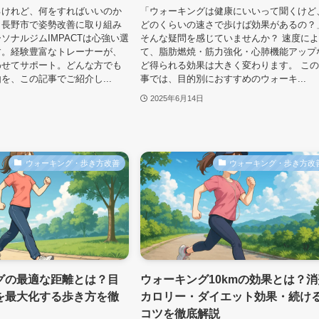
るけれど、何をすればいいのか
「ウォーキングは健康にいいって聞くけど
。長野市で姿勢改善に取り組み
どのくらいの速さで歩けば効果があるの？
ソナルジムIMPACTは心強い選
そんな疑問を感じていませんか？ 速度に
す。経験豊富なトレーナーが、
て、脂肪燃焼・筋力強化・心肺機能アップ
わせてサポート。どんな方でも
ど得られる効果は大きく変わります。 こ
を、この記事でご紹介し...
事では、目的別におすすめのウォーキ...
2025年6月14日
ウォーキング・歩き方改善
ウォーキング・歩き方改
グの最適な距離とは？目
ウォーキング10kmの効果とは？消
を最大化する歩き方を徹
カロリー・ダイエット効果・続け
コツを徹底解説