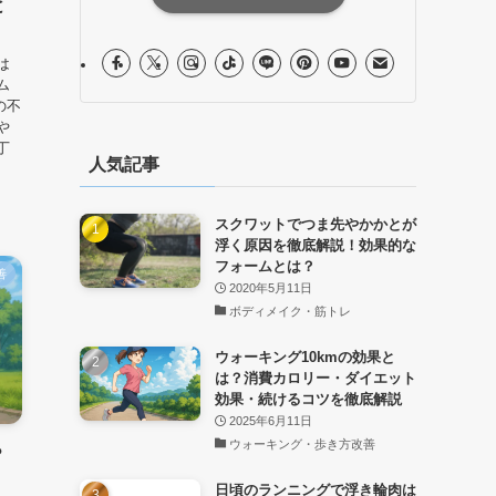
と
は
ム
の不
や
丁
人気記事
スクワットでつま先やかかとが
浮く原因を徹底解説！効果的な
フォームとは？
善
2020年5月11日
ボディメイク・筋トレ
ウォーキング10kmの効果と
は？消費カロリー・ダイエット
効果・続けるコツを徹底解説
2025年6月11日
ウォーキング・歩き方改善
？
！
日頃のランニングで浮き輪肉は