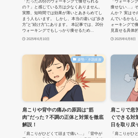
「たった20分のウォーキングで痩せられる
「ウォーキン
の？」と感じている方は少なくありません。
痩せない…」
実際、短時間では効果が薄いとあきらめてし
んか？ 実はそ
まう人もいます。 しかし、本当の違いは“歩き
んでいるかもし
方”と“続け方”にあります。 本記事では、20分
ォーキングで痩
ウォーキングでもしっかり痩せるため...
見直せる具体的
2025年6月10日
2025年6月8日
姿勢・不調改善
肩こりや背中の痛みの原因は“筋
肩こりで息
肉”だった？不調の正体と対策を徹底
ぐできる対
解説！
日を取り戻
「肩こりがひどくて頭まで痛い…」「背中が
「肩こりがひ