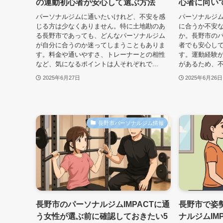
の運動初心者が安心して選ぶ方法
心者に向い
パーソナルジムに通いたいけれど、不安を感
パーソナルジ
じる方は少なくありません。特に土地勘のあ
に合うか不安
る長野市であっても、どんなパーソナルジム
か。長野市のパ
が自分に合うのか迷ってしまうこともありま
者でも安心し
す。料金や通いやすさ、トレーナーとの相性
す。運動経験
など、気になるポイントは人それぞれで...
があるため、不
2025年6月27日
2025年6月26日
長野市パーソナルジム情報
長野市のパーソナルジムIMPACTに通
長野市で姿
う女性が選ぶ前に確認しておきたい5
ナルジムIM