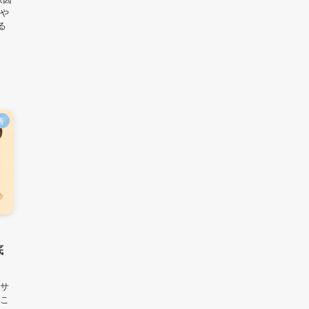
れや
る
善
底
ッサ
肩こ