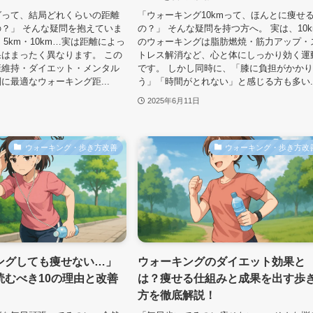
グって、結局どれくらいの距離
「ウォーキング10kmって、ほんとに痩せ
？」 そんな疑問を抱えていま
の？」 そんな疑問を持つ方へ。 実は、10k
・5km・10km…実は距離によっ
のウォーキングは脂肪燃焼・筋力アップ・
はまったく異なります。 この
トレス解消など、心と体にしっかり効く運
康維持・ダイエット・メンタル
です。 しかし同時に、「膝に負担がかか
に最適なウォーキング距...
う」「時間がとれない」と感じる方も多い..
2025年6月11日
ウォーキング・歩き方改善
ウォーキング・歩き方改
ングしても痩せない…」
ウォーキングのダイエット効果と
読むべき10の理由と改善
は？痩せる仕組みと成果を出す歩
方を徹底解説！