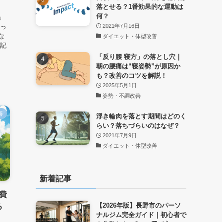
落とせる？1番効果的な運動は
、
何？
」
2021年7月16日
よっ
な
ダイエット・体型改善
の記
「反り腰 寝方」の落とし穴｜
朝の腰痛は“寝姿勢”が原因か
も？改善のコツを解説！
2025年5月1日
姿勢・不調改善
善
浮き輪肉を落とす期間はどのく
らい？落ちづらいのはなぜ？
2021年7月9日
ダイエット・体型改善
新着記事
費
【2026年版】長野市のパーソ
る
ナルジム完全ガイド｜初心者で