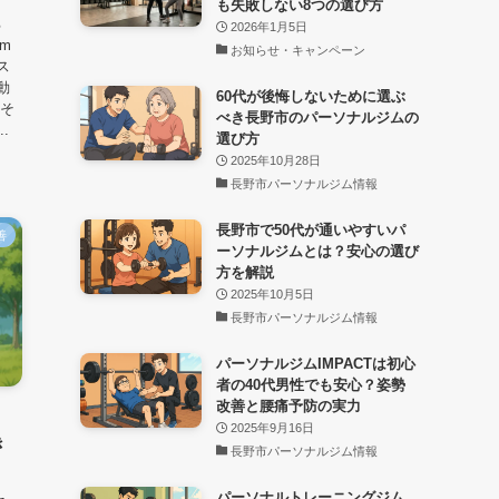
も失敗しない8つの選び方
る
2026年1月5日
m
お知らせ・キャンペーン
ス
動
60代が後悔しないために選ぶ
りそ
べき長野市のパーソナルジムの
.
選び方
2025年10月28日
長野市パーソナルジム情報
長野市で50代が通いやすいパ
善
ーソナルジムとは？安心の選び
方を解説
2025年10月5日
長野市パーソナルジム情報
パーソナルジムIMPACTは初心
者の40代男性でも安心？姿勢
改善と腰痛予防の実力
2025年9月16日
き
長野市パーソナルジム情報
パーソナルトレーニングジム