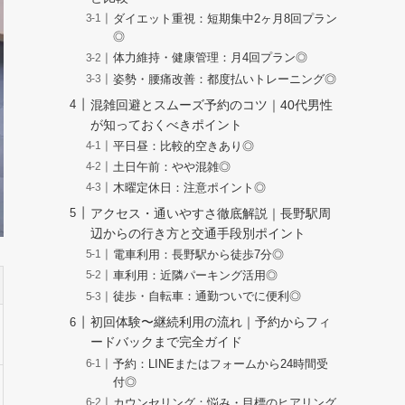
ダイエット重視：短期集中2ヶ月8回プラン
◎
体力維持・健康管理：月4回プラン◎
姿勢・腰痛改善：都度払いトレーニング◎
混雑回避とスムーズ予約のコツ｜40代男性
が知っておくべきポイント
平日昼：比較的空きあり◎
土日午前：やや混雑◎
木曜定休日：注意ポイント◎
アクセス・通いやすさ徹底解説｜長野駅周
辺からの行き方と交通手段別ポイント
電車利用：長野駅から徒歩7分◎
車利用：近隣パーキング活用◎
徒歩・自転車：通勤ついでに便利◎
初回体験〜継続利用の流れ｜予約からフィ
ードバックまで完全ガイド
予約：LINEまたはフォームから24時間受
付◎
カウンセリング：悩み・目標のヒアリング