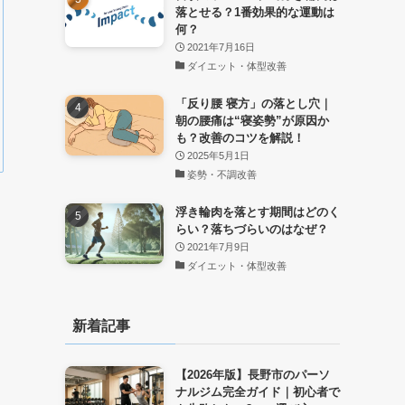
落とせる？1番効果的な運動は
何？
2021年7月16日
ダイエット・体型改善
「反り腰 寝方」の落とし穴｜
朝の腰痛は“寝姿勢”が原因か
も？改善のコツを解説！
2025年5月1日
姿勢・不調改善
浮き輪肉を落とす期間はどのく
らい？落ちづらいのはなぜ？
2021年7月9日
ダイエット・体型改善
新着記事
【2026年版】長野市のパーソ
ナルジム完全ガイド｜初心者で