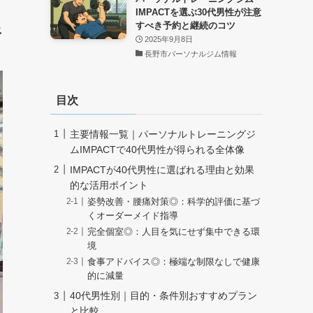
IMPACTを選ぶ30代男性が注意
像
すべき予約と継続のコツ
2025年9月8日
長野市パーソナルジム情報
目次
主要情報一覧｜パーソナルトレーニングジ
ムIMPACTで40代男性が得られる全体像
IMPACTが40代男性に選ばれる理由と効果
的な活用ポイント
姿勢改善・腰痛対策◎：科学的評価に基づ
くオーダーメイド指導
完全個室◎：人目を気にせず集中できる環
境
食事アドバイス◎：極端な制限なしで健康
的に減量
40代男性別｜目的・条件別おすすめプラン
と比較