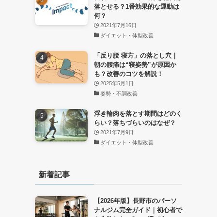
落とせる？1番効果的な運動は
何？
2021年7月16日
ダイエット・体型改善
「反り腰 寝方」の落とし穴｜
朝の腰痛は“寝姿勢”が原因か
も？改善のコツを解説！
2025年5月1日
姿勢・不調改善
浮き輪肉を落とす期間はどのく
らい？落ちづらいのはなぜ？
2021年7月9日
ダイエット・体型改善
新着記事
【2026年版】長野市のパーソ
ナルジム完全ガイド｜初心者で