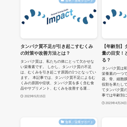
食事・栄養サポート
タンパク質不足が引き起こすむくみ
【年齢別】
の対策や改善方法とは？
量の目安！
る？
タンパク質は、私たちの体にとって欠かせな
い栄養素です。 しかし、タンパク質の不足
タンパク質は
は、むくみを引き起こす原因の1つとなってい
栄養素の一つで
ます。 本記事では、タンパク質不足によるむ
器、骨、細胞
くみの原因や症状、タンパク質を多く含む食
役割を果たして
品やサプリメント、むくみを改善する運...
てタンパク質の
事では年齢別に
2023年5月15日
2023年4月24日
食事・栄養サポート