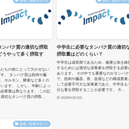
食事・栄養サポート
食事・栄養サポー
タンパク質の適切な摂取
中学生に必要なタンパク質の適切
どうやって多く摂取す
摂取量はどのくらい？
中学生は成長期であるため、健康な体を維
するためには適切な栄養素を摂取する必要
私たちの体にとって欠かせない
あります。 その中でも重要なのがタンパ
す。 タンパク質は筋肉や臓
で、筋肉や臓器、骨、血液などの構成要素
膜、ホルモン、酵素など多くの
して必要不可欠な栄養素であり、中学生も
います。 しかし、年齢によっ
分な量を摂取することが必要です。 今...
必要量は異なります。 この記
適切なタンパク質の摂取...
2023年4月23日
食事・栄養サポート