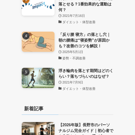
落とせる？1番効果的な運動は
何？
2021年7月16日
ダイエット・体型改善
「反り腰 寝方」の落とし穴｜
朝の腰痛は“寝姿勢”が原因か
も？改善のコツを解説！
2025年5月1日
姿勢・不調改善
浮き輪肉を落とす期間はどのく
らい？落ちづらいのはなぜ？
2021年7月9日
ダイエット・体型改善
新着記事
【2026年版】長野市のパーソ
ナルジム完全ガイド｜初心者で