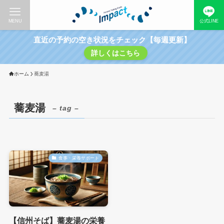
MENU
公式LINE
直近の予約の空き状況をチェック【毎週更新】
詳しくはこちら
ホーム
蕎麦湯
蕎麦湯
– tag –
食事・栄養サポート
【信州そば】蕎麦湯の栄養